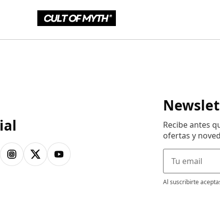
Newslet
ial
Recibe antes q
ofertas y nove
Al suscribirte acept